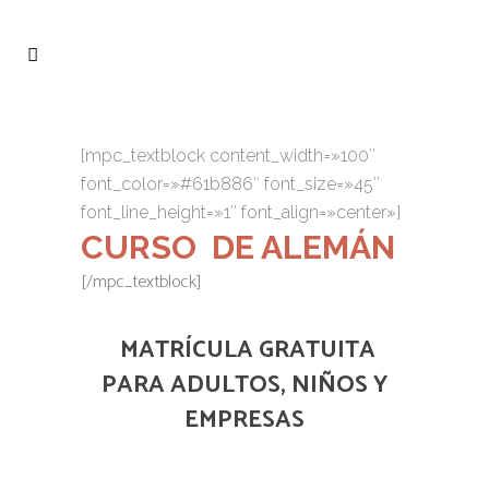
[mpc_textblock content_width=»100″
font_color=»#61b886″ font_size=»45″
font_line_height=»1″ font_align=»center»]
CURSO DE ALEMÁN
[/mpc_textblock]
MATRÍCULA GRATUITA
PARA ADULTOS, NIÑOS Y
EMPRESAS