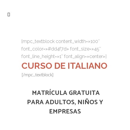
[mpc_textblock content_width=»100″
font_color=»#dd4f7d» font_size=»45″
font_line_height=»1″ font_align=»center»]
CURSO DE ITALIANO
[/mpc_textblock]
MATRÍCULA GRATUITA
PARA ADULTOS, NIÑOS Y
EMPRESAS